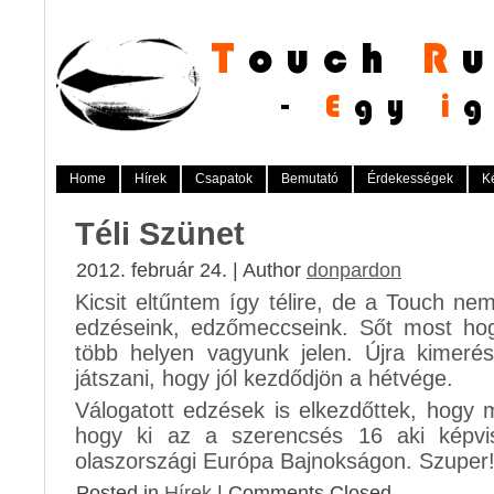
Home
Hírek
Csapatok
Bemutató
Érdekességek
K
Téli Szünet
2012. február 24. | Author
donpardon
Kicsit eltűntem így télire, de a Touch nem
edzéseink, edzőmeccseink. Sőt most ho
több helyen vagyunk jelen. Újra kimeré
játszani, hogy jól kezdődjön a hétvége.
Válogatott edzések is elkezdőttek, hogy 
hogy ki az a szerencsés 16 aki képvis
olaszországi Európa Bajnokságon. Szuper!
Posted in
Hírek
|
Comments Closed