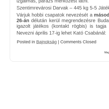
izgalmas, parázs mérkőzést látni.
Szentimrevárosi Darvak – 445 kg 5-5 Ját
Várjuk hobbi csapatok nevezését a
másodi
26-án
délután kerül megrendezésre Buda
igazolt játékos (kontakt rögbis) is tagj
Nevezni április 17-ig lehet Kató Csabánál:
Posted in
Bajnokság
|
Comments Closed
Mag