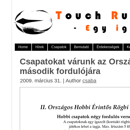
Home
Hírek
Csapatok
Bemutató
Érdekességek
K
Csapatokat várunk az Ors
második fordulójára
2009. március 31. | Author
csaba