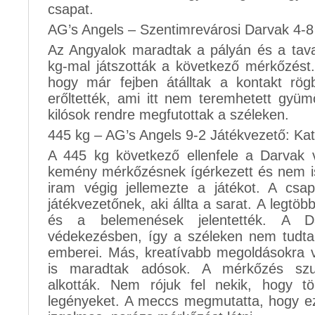
csapat.
AG’s Angels – Szentimrevárosi Darvak 4-8
Az Angyalok maradtak a pályán és a tava
kg-mal játszották a következő mérkőzést.
hogy már fejben átálltak a kontakt rögb
erőltették, ami itt nem teremhetett gyüm
kilósok rendre megfutottak a széleken.
445 kg – AG’s Angels 9-2 Játékvezető: Ka
A 445 kg következő ellenfele a Darvak v
kemény mérkőzésnek ígérkezett és nem is
iram végig jellemezte a játékot. A csa
játékvezetőnek, aki állta a sarat. A legtö
és a belemenések jelentették. A Da
védekezésben, így a széleken nem tudta
emberei. Más, kreatívabb megoldásokra 
is maradtak adósok. A mérkőzés szur
alkották. Nem rójuk fel nekik, hogy tö
legényeket. A meccs megmutatta, hogy eze