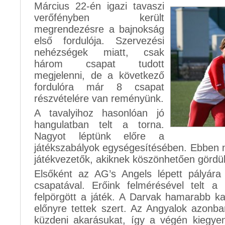
Március 22-én igazi tavaszi
verőfényben került
megrendezésre a bajnokság
első fordulója. Szervezési
nehézségek miatt, csak
három csapat tudott
megjelenni, de a következő
fordulóra már 8 csapat
részvételére van reményünk.
A tavalyihoz hasonlóan jó
hangulatban telt a torna.
Nagyot léptünk előre a
játékszabályok egységesítésében. Ebben n
játékvezetők, akiknek köszönhetően gördülé
Elsőként az AG’s Angels lépett pályára
csapatával. Erőink felmérésével telt a
felpörgött a játék. A Darvak hamarabb ka
előnyre tettek szert. Az Angyalok azon
küzdeni akarásukat, így a végén kiegyenlí