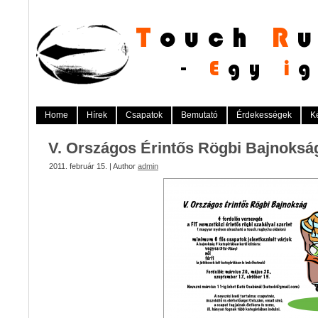
Home
Hírek
Csapatok
Bemutató
Érdekességek
K
V. Országos Érintős Rögbi Bajnoksá
2011. február 15. | Author
admin