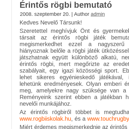
Érintős rögbi bemutató
2008. szeptember 20. | Author
admin
Kedves Nevelő Társunk!
Szeretettel meghívjuk Önt és gyermekekk
társait az érintős rögbi játék bemut
megismerkedhet ezzel a nagyszerű s
hiányoznak belőle a rögbi játék ütközésse
játszhatnak együtt különböző alkatú, 
érintős rögbi, mert megőrizte az eredet
szabályait, egy igazi közösségi sport. 
lehet sikeres egyénieskedő játékával,
lehetünk eredményesek. Olyan emberi érté
meg, amelyekre nagy szüksége van a f
Reményeink szerint ebben a játékban h
nevelői munkájához.
Az érintős rögbiről többet is megtud
www.rogbiiskolak.hu
, és a
www.touchrugb
Miért érdemes megismerkednie az érintős 