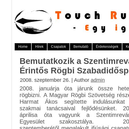
Home
Hírek
Csapatok
Bemutató
Érdekességek
K
Bemutatkozik a Szentimrev
Érintős Rögbi Szabadidősp
2008. szeptember 26. | Author
admin
2008. januárja óta járunk össze hete
rögbizni. A Magyar Rögbi Szövetség rész
Harmat Ákos segítette indulásunkat
szakmai tanácsaival fejlődésünket. 20
áprilisa óta vagyunk a Szentimrevár
Egyesület szakosztálya. 20
szeptemberétől megalakult ifjúsági csapa