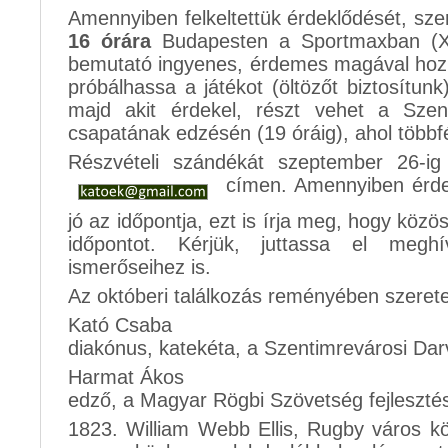
Amennyiben felkeltettük érdeklődését, szer
16 órára
Budapesten a Sportmaxban (XI.
bemutató ingyenes, érdemes magával hozni
próbálhassa a játékot (öltözőt biztosítunk
majd akit érdekel, részt vehet a Szent
csapatának edzésén (19 óráig), ahol többfé
Részvételi szándékát szeptember 26-ig
címen. Amennyiben érde
jó az időpontja, ezt is írja meg, hogy kö
időpontot. Kérjük, juttassa el meghí
ismerőseihez is.
Az októberi találkozás reményében szeretet
Kató Csaba
diakónus, katekéta, a Szentimrevárosi Dar
Harmat Ákos
edző, a Magyar Rögbi Szövetség fejlesztési
1823. William Webb Ellis, Rugby város kö