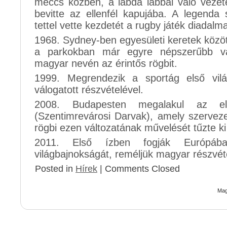
meccs közben, a labda lábbal való vezet
bevitte az ellenfél kapujába. A legenda 
tettel vette kezdetét a rugby játék diadalm
1968. Sydney-ben egyesületi keretek között
a parkokban már egyre népszerűbb vál
magyar nevén az érintős rögbit.
1999. Megrendezik a sportág első vilá
válogatott részvételével.
2008. Budapesten megalakul az el
(Szentimrevárosi Darvak), amely szervezet
rögbi ezen változatának művelését tűzte ki 
2011. Első ízben fogják Európáb
világbajnokságát, reméljük magyar részvéte
Posted in
Hírek
|
Comments Closed
Mag