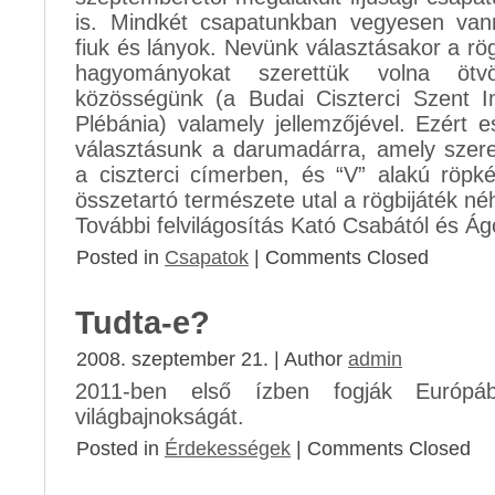
is. Mindkét csapatunkban vegyesen van
fiuk és lányok. Nevünk választásakor a rö
hagyományokat szerettük volna ötvö
közösségünk (a Budai Ciszterci Szent I
Plébánia) valamely jellemzőjével. Ezért e
választásunk a darumadárra, amely szere
a ciszterci címerben, és “V” alakú röpk
összetartó természete utal a rögbijáték né
További felvilágosítás Kató Csabától és Ág
Posted in
Csapatok
|
Comments Closed
Tudta-e?
2008. szeptember 21. | Author
admin
2011-ben első ízben fogják Európá
világbajnokságát.
Posted in
Érdekességek
|
Comments Closed