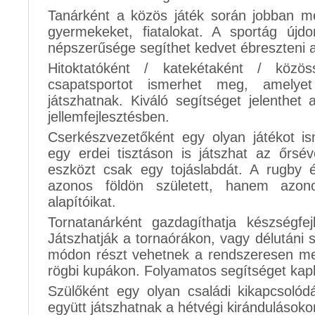
Tanárként a közös játék során jobban m
gyermekeket, fiatalokat. A sportág új
népszerűsége segíthet kedvet ébreszteni a
Hitoktatóként / katekétaként / közö
csapatsportot ismerhet meg, amelye
játszhatnak. Kiváló segítséget jelenthet
jellemfejlesztésben.
Cserkészvezetőként egy olyan játékot i
egy erdei tisztáson is játszhat az őrs
eszközt csak egy tojáslabdát. A rugby
azonos földön született, hanem azo
alapítóikat.
Tornatanárként gazdagíthatja készségfejl
Játszhatják a tornaórákon, vagy délutáni 
módon részt vehetnek a rendszeresen me
rögbi kupákon. Folyamatos segítséget kap
Szülőként egy olyan családi kikapcsoló
együtt játszhatnak a hétvégi kirándulásoko